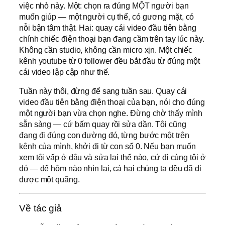
việc nhỏ này. Một: chọn ra đúng MỘT người bạn
muốn giúp — một người cụ thể, có gương mặt, có
nỗi bận tâm thật. Hai: quay cái video đầu tiên bằng
chính chiếc điện thoại bạn đang cầm trên tay lúc này.
Không cần studio, không cần micro xịn. Một chiếc
kênh youtube từ 0 follower đều bắt đầu từ đúng một
cái video lập cập như thế.
Tuần này thôi, đừng để sang tuần sau. Quay cái
video đầu tiên bằng điện thoại của bạn, nói cho đúng
một người bạn vừa chọn nghe. Đừng chờ thấy mình
sẵn sàng — cứ bấm quay rồi sửa dần. Tôi cũng
đang đi đúng con đường đó, từng bước một trên
kênh của mình, khởi đi từ con số 0. Nếu bạn muốn
xem tôi vấp ở đâu và sửa lại thế nào, cứ đi cùng tôi ở
đó — để hôm nào nhìn lại, cả hai chúng ta đều đã đi
được một quãng.
Về tác giả