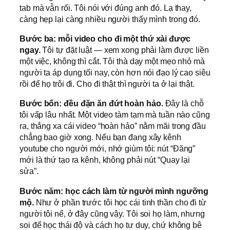
tab mà vẫn rối. Tôi nói với đúng anh đó. Lạ thay,
càng hẹp lại càng nhiều người thấy mình trong đó.
Bước ba: mỗi video cho đi một thứ xài được
ngay.
Tôi tự đặt luật — xem xong phải làm được liền
một việc, không thì cắt. Tôi thà dạy một mẹo nhỏ mà
người ta áp dụng tối nay, còn hơn nói đạo lý cao siêu
rồi để họ trôi đi. Cho đi thật thì người ta ở lại thật.
Bước bốn: đều đặn ăn đứt hoàn hảo.
Đây là chỗ
tôi vấp lâu nhất. Một video tàm tạm mà tuần nào cũng
ra, thắng xa cái video “hoàn hảo” nằm mãi trong đầu
chẳng bao giờ xong. Nếu bạn đang xây kênh
youtube cho người mới, nhớ giùm tôi: nút “Đăng”
mới là thứ tạo ra kênh, không phải nút “Quay lại
sửa”.
Bước năm: học cách làm từ người mình ngưỡng
mộ.
Như ở phần trước tôi học cái tinh thần cho đi từ
người tôi nể, ở đây cũng vậy. Tôi soi họ làm, nhưng
soi để học thái độ và cách họ tư duy, chứ không bê