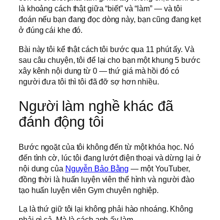
là khoảng cách thật giữa “biết” và “làm” — và tôi
đoán nếu bạn đang đọc dòng này, bạn cũng đang kẹt
ở đúng cái khe đó.
Bài này tôi kể thật cách tôi bước qua 11 phút ấy. Và
sau câu chuyện, tôi để lại cho bạn một khung 5 bước
xây kênh nội dung từ 0 — thứ giá mà hồi đó có
người đưa tôi thì tôi đã đỡ sợ hơn nhiều.
Người làm nghề khác đã
đánh động tôi
Bước ngoặt của tôi không đến từ một khóa học. Nó
đến tình cờ, lúc tôi đang lướt điện thoại và dừng lại ở
nội dung của
Nguyễn Bảo Bằng
— một YouTuber,
đồng thời là huấn luyện viên thể hình và người đào
tạo huấn luyện viên Gym chuyên nghiệp.
Lạ là thứ giữ tôi lại không phải hào nhoáng. Không
phải gì cả. Mà là cách anh ấy làm.