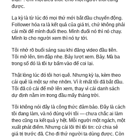
được.
Lạ kỳ là từ lúc đó mọi thứ mới bắt đầu chuyển động.
Follower hóa ra là kết quả của giá trị, chứ không phải
cái mồi để mình đuổi theo. Mình đuổi nó thì nó chạy.
Mình lo cho người xem thì nó tự tới.
Tôi nhớ rõ buổi sáng sau khi đăng video đầu tiên.
Tôi mở lên, tim đập nhẹ. Bảy lượt xem. Bảy. Mà ba
trong số đó là tôi tự bấm vào để coi lại.
Thật lòng lúc đó tôi hơi quê. Nhưng kỳ lạ, kèm theo
cái quê là một sự nhẹ nhõm. Vì ít nhất tôi đã bắt đầu.
Tôi đã có cái để mở lên xem, thay vì cái danh sách
dự định nằm im trong đầu mấy tháng trời.
Tôi không nói đây là công thức đảm bảo. Đây là cách
tôi đang làm, và nó đúng với tôi — chưa chắc ai làm
theo cũng ra kết quả y hệt. Mỗi người một ngách, một
xuất phát điểm. Nhưng cái lõi thì tôi tin: cứ chia sẻ
giá trị trước đã. Cho đi thứ người ta dùng được. Còn