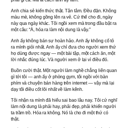
Anh chia sẻ kiến thức thật. Tận tâm. Đều đặn. Không
màu mè, không gồng lên ra vẻ. Cứ thế cho đi, ngày
này qua ngày khác. Tôi ngồi xem mà trong đầu bật ra
một câu: “À, hóa ra làm nội dung là vậy.”
Anh ấy không bán sự hoàn hảo. Anh ấy không cố tỏ
ra mình giỏi nhất. Anh ấy chỉ đưa cho người xem thứ
họ dùng được ngay — một bài tập, một cách ăn, một
lời nhắc đúng lúc. Và người xem ở lại vì điều đó.
Buồn cười thật. Một người làm nghề chẳng liên quan
gì tới tôi — anh ấy ở phòng gym, tôi ngồi với bàn
phím và chuyện bán hàng trên internet — vậy mà lại
dạy tôi điều cốt lõi nhất về làm kênh.
Tôi nhận ra mình đã hiểu sai bao lâu nay. Tôi cứ nghĩ
làm nội dung là phải hay, phải đẹp, phải khiến người
ta trầm trồ. Hóa ra không. Nó là cho đi một thứ có
thật.