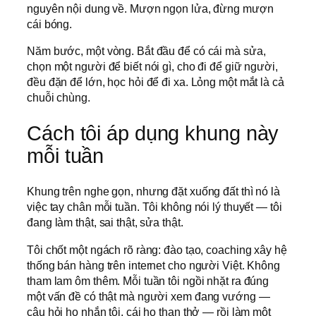
nguyên nội dung về. Mượn ngọn lửa, đừng mượn
cái bóng.
Năm bước, một vòng. Bắt đầu để có cái mà sửa,
chọn một người để biết nói gì, cho đi để giữ người,
đều đặn để lớn, học hỏi để đi xa. Lỏng một mắt là cả
chuỗi chùng.
Cách tôi áp dụng khung này
mỗi tuần
Khung trên nghe gọn, nhưng đặt xuống đất thì nó là
việc tay chân mỗi tuần. Tôi không nói lý thuyết — tôi
đang làm thật, sai thật, sửa thật.
Tôi chốt một ngách rõ ràng: đào tạo, coaching xây hệ
thống bán hàng trên internet cho người Việt. Không
tham lam ôm thêm. Mỗi tuần tôi ngồi nhặt ra đúng
một vấn đề có thật mà người xem đang vướng —
câu hỏi họ nhắn tôi, cái họ than thở — rồi làm một