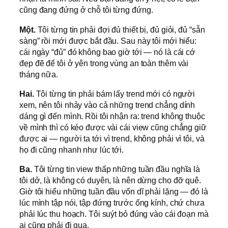
cũng đang đứng ở chỗ tôi từng đứng.
Một.
Tôi từng tin phải đợi đủ thiết bị, đủ giỏi, đủ “sẵn
sàng” rồi mới được bắt đầu. Sau này tôi mới hiểu:
cái ngày “đủ” đó không bao giờ tới — nó là cái cớ
đẹp đẽ để tôi ở yên trong vùng an toàn thêm vài
tháng nữa.
Hai.
Tôi từng tin phải bám lấy trend mới có người
xem, nên tôi nhảy vào cả những trend chẳng dính
dáng gì đến mình. Rồi tôi nhận ra: trend không thuộc
về mình thì có kéo được vài cái view cũng chẳng giữ
được ai — người ta tới vì trend, không phải vì tôi, và
họ đi cũng nhanh như lúc tới.
Ba.
Tôi từng tin view thấp những tuần đầu nghĩa là
tôi dở, là không có duyên, là nên dừng cho đỡ quê.
Giờ tôi hiểu những tuần đầu vốn dĩ phải lặng — đó là
lúc mình tập nói, tập đứng trước ống kính, chứ chưa
phải lúc thu hoạch. Tôi suýt bỏ đúng vào cái đoạn mà
ai cũng phải đi qua.