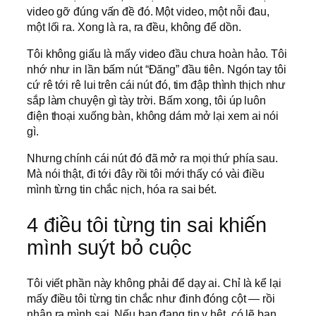
video gỡ đúng vấn đề đó. Một video, một nỗi đau,
một lối ra. Xong là ra, ra đều, không để dồn.
Tôi không giấu là mấy video đầu chưa hoàn hảo. Tôi
nhớ như in lần bấm nút “Đăng” đầu tiên. Ngón tay tôi
cứ rê tới rê lui trên cái nút đó, tim đập thình thịch như
sắp làm chuyện gì tày trời. Bấm xong, tôi úp luôn
điện thoại xuống bàn, không dám mở lại xem ai nói
gì.
Nhưng chính cái nút đó đã mở ra mọi thứ phía sau.
Mà nói thật, đi tới đây rồi tôi mới thấy có vài điều
mình từng tin chắc nịch, hóa ra sai bét.
4 điều tôi từng tin sai khiến
mình suýt bỏ cuộc
Tôi viết phần này không phải để dạy ai. Chỉ là kể lại
mấy điều tôi từng tin chắc như đinh đóng cột — rồi
nhận ra mình sai. Nếu bạn đang tin y hệt, có lẽ bạn