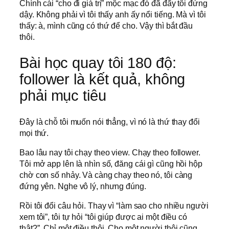
Chính cái “cho đi giá trị” mộc mạc đó đã đẩy tôi đứng
dậy. Không phải vì tôi thấy anh ấy nổi tiếng. Mà vì tôi
thấy: à, mình cũng có thứ để cho. Vậy thì bắt đầu
thôi.
Bài học quay tôi 180 độ:
follower là kết quả, không
phải mục tiêu
Đây là chỗ tôi muốn nói thẳng, vì nó là thứ thay đổi
mọi thứ.
Bao lâu nay tôi chạy theo view. Chạy theo follower.
Tôi mở app lên là nhìn số, đăng cái gì cũng hồi hộp
chờ con số nhảy. Và càng chạy theo nó, tôi càng
đứng yên. Nghe vô lý, nhưng đúng.
Rồi tôi đổi câu hỏi. Thay vì “làm sao cho nhiều người
xem tôi”, tôi tự hỏi “tôi giúp được ai một điều có
thật?”. Chỉ một điều thôi. Cho một người thôi cũng