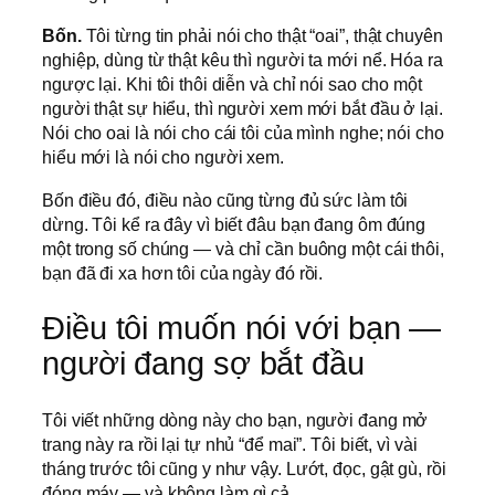
Bốn.
Tôi từng tin phải nói cho thật “oai”, thật chuyên
nghiệp, dùng từ thật kêu thì người ta mới nể. Hóa ra
ngược lại. Khi tôi thôi diễn và chỉ nói sao cho một
người thật sự hiểu, thì người xem mới bắt đầu ở lại.
Nói cho oai là nói cho cái tôi của mình nghe; nói cho
hiểu mới là nói cho người xem.
Bốn điều đó, điều nào cũng từng đủ sức làm tôi
dừng. Tôi kể ra đây vì biết đâu bạn đang ôm đúng
một trong số chúng — và chỉ cần buông một cái thôi,
bạn đã đi xa hơn tôi của ngày đó rồi.
Điều tôi muốn nói với bạn —
người đang sợ bắt đầu
Tôi viết những dòng này cho bạn, người đang mở
trang này ra rồi lại tự nhủ “để mai”. Tôi biết, vì vài
tháng trước tôi cũng y như vậy. Lướt, đọc, gật gù, rồi
đóng máy — và không làm gì cả.