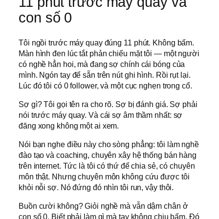
11 phút trước máy quay và
con số 0
Tôi ngồi trước máy quay đúng 11 phút. Không bấm.
Màn hình đen lúc tắt phản chiếu mặt tôi — một người
có nghề hẳn hoi, mà đang sợ chính cái bóng của
mình. Ngón tay để sẵn trên nút ghi hình. Rồi rụt lại.
Lúc đó tôi có 0 follower, và một cục nghẹn trong cổ.
Sợ gì? Tôi gọi tên ra cho rõ. Sợ bị đánh giá. Sợ phải
nói trước máy quay. Và cái sợ âm thầm nhất: sợ
đăng xong không một ai xem.
Nói bạn nghe điều này cho sòng phẳng: tôi làm nghề
đào tạo và coaching, chuyên xây hệ thống bán hàng
trên internet. Tức là tôi có thứ để chia sẻ, có chuyên
môn thật. Nhưng chuyên môn không cứu được tôi
khỏi nỗi sợ. Nó đứng đó nhìn tôi run, vậy thôi.
Buồn cười không? Giỏi nghề mà vẫn dậm chân ở
con số 0. Biết phải làm gì mà tay không chịu bấm. Đó