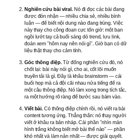
Nghiên cứu bài viral.
Nó đi đọc các bài đang
được đón nhận — nhiều chia sẻ, nhiều bình
luận — để biết nội dung nào đang trúng. Việc
này thay cho công đoạn cực tốn giờ: một bạn
ngồi lướt tay cả buổi sáng dò trend, lưu link,
đoán xem "hôm nay nên nói gì". Giờ bạn có dữ
liệu thật thay cho cảm tính.
Góc thông điệp.
Từ đống nghiên cứu đó, nó
chốt lại: bài này nói gì, cho ai, cốt lõi muốn
truyền tải là gì. Đây là khâu brainstorm — cái
buổi họp mà cả đội cãi nhau nửa tiếng để ra
một câu thông điệp. Nó làm xong trong tích tắc,
ra một hướng rõ ràng để bước sau bám vào.
Viết bài.
Có thông điệp chính rồi, nó viết ra bài
content tương ứng. Thẳng thắn: nó thay người
viết ở khâu ra bản nháp. Cái phần "nhìn màn
hình trắng không biết mở bài thế nào" — phần
khó nhất và làm nản nhất — được giải quyết.