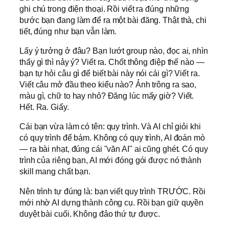
ghi chú trong điện thoại. Rồi viết ra đúng những
bước bạn đang làm để ra một bài đăng. Thật thà, chi
tiết, đúng như bạn vẫn làm.
Lấy ý tưởng ở đâu? Bạn lướt group nào, đọc ai, nhìn
thấy gì thì nảy ý? Viết ra. Chốt thông điệp thế nào —
bạn tự hỏi câu gì để biết bài này nói cái gì? Viết ra.
Viết câu mở đầu theo kiểu nào? Ảnh trông ra sao,
màu gì, chữ to hay nhỏ? Đăng lúc mấy giờ? Viết.
Hết. Ra. Giấy.
Cái bạn vừa làm có tên: quy trình. Và AI chỉ giỏi khi
có quy trình để bám. Không có quy trình, AI đoán mò
— ra bài nhạt, đúng cái "văn AI" ai cũng ghét. Có quy
trình của riêng bạn, AI mới đóng gói được nó thành
skill mang chất bạn.
Nên trình tự đúng là: bạn viết quy trình TRƯỚC. Rồi
mới nhờ AI dựng thành công cụ. Rồi bạn giữ quyền
duyệt bài cuối. Không đảo thứ tự được.