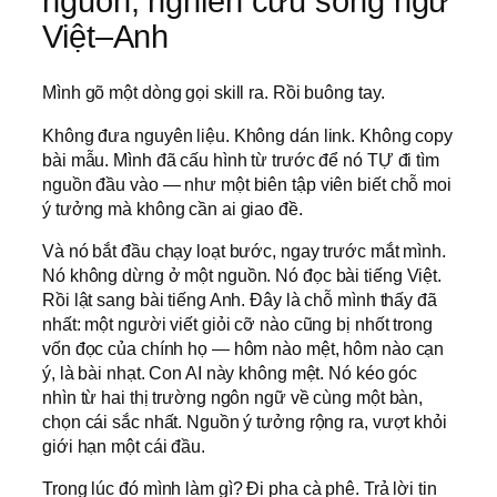
nguồn, nghiên cứu song ngữ
Việt–Anh
Mình gõ một dòng gọi skill ra. Rồi buông tay.
Không đưa nguyên liệu. Không dán link. Không copy
bài mẫu. Mình đã cấu hình từ trước để nó TỰ đi tìm
nguồn đầu vào — như một biên tập viên biết chỗ moi
ý tưởng mà không cần ai giao đề.
Và nó bắt đầu chạy loạt bước, ngay trước mắt mình.
Nó không dừng ở một nguồn. Nó đọc bài tiếng Việt.
Rồi lật sang bài tiếng Anh. Đây là chỗ mình thấy đã
nhất: một người viết giỏi cỡ nào cũng bị nhốt trong
vốn đọc của chính họ — hôm nào mệt, hôm nào cạn
ý, là bài nhạt. Con AI này không mệt. Nó kéo góc
nhìn từ hai thị trường ngôn ngữ về cùng một bàn,
chọn cái sắc nhất. Nguồn ý tưởng rộng ra, vượt khỏi
giới hạn một cái đầu.
Trong lúc đó mình làm gì? Đi pha cà phê. Trả lời tin