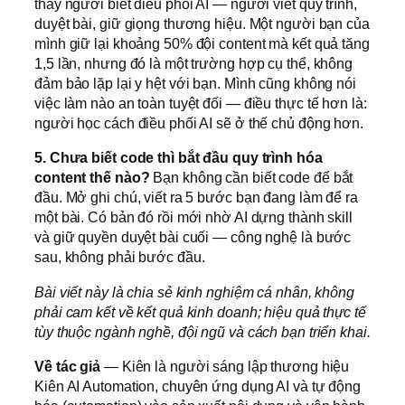
thay người biết điều phối AI — người viết quy trình,
duyệt bài, giữ giọng thương hiệu. Một người bạn của
mình giữ lại khoảng 50% đội content mà kết quả tăng
1,5 lần, nhưng đó là một trường hợp cụ thể, không
đảm bảo lặp lại y hệt với bạn. Mình cũng không nói
việc làm nào an toàn tuyệt đối — điều thực tế hơn là:
người học cách điều phối AI sẽ ở thế chủ động hơn.
5. Chưa biết code thì bắt đầu quy trình hóa
content thế nào?
Bạn không cần biết code để bắt
đầu. Mở ghi chú, viết ra 5 bước bạn đang làm để ra
một bài. Có bản đó rồi mới nhờ AI dựng thành skill
và giữ quyền duyệt bài cuối — công nghệ là bước
sau, không phải bước đầu.
Bài viết này là chia sẻ kinh nghiệm cá nhân, không
phải cam kết về kết quả kinh doanh; hiệu quả thực tế
tùy thuộc ngành nghề, đội ngũ và cách bạn triển khai.
Về tác giả
— Kiên là người sáng lập thương hiệu
Kiên AI Automation, chuyên ứng dụng AI và tự động