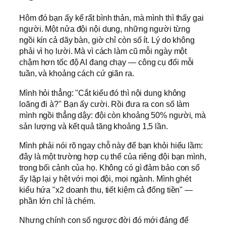
Hôm đó bạn ấy kể rất bình thản, mà mình thì thấy gai
người. Một nửa đội nội dung, những người từng
ngồi kín cả dãy bàn, giờ chỉ còn số ít. Lý do không
phải vì họ lười. Mà vì cách làm cũ mỗi ngày một
chậm hơn tốc độ AI đang chạy — công cụ đổi mỗi
tuần, và khoảng cách cứ giãn ra.
Mình hỏi thẳng: "Cắt kiểu đó thì nội dung không
loãng đi à?" Bạn ấy cười. Rồi đưa ra con số làm
mình ngồi thẳng dậy: đội còn khoảng 50% người, mà
sản lượng và kết quả tăng khoảng 1,5 lần.
Mình phải nói rõ ngay chỗ này để bạn khỏi hiểu lầm:
đây là một trường hợp cụ thể của riêng đội bạn mình,
trong bối cảnh của họ. Không có gì đảm bảo con số
ấy lặp lại y hệt với mọi đội, mọi ngành. Mình ghét
kiểu hứa "x2 doanh thu, tiết kiệm cả đống tiền" —
phần lớn chỉ là chém.
Nhưng chính con số ngược đời đó mới đáng để