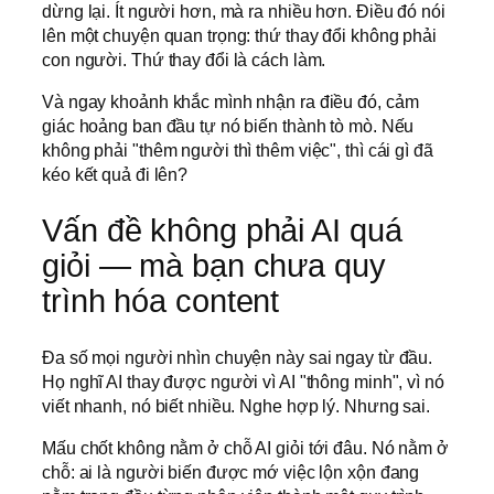
dừng lại. Ít người hơn, mà ra nhiều hơn. Điều đó nói
lên một chuyện quan trọng: thứ thay đổi không phải
con người. Thứ thay đổi là cách làm.
Và ngay khoảnh khắc mình nhận ra điều đó, cảm
giác hoảng ban đầu tự nó biến thành tò mò. Nếu
không phải "thêm người thì thêm việc", thì cái gì đã
kéo kết quả đi lên?
Vấn đề không phải AI quá
giỏi — mà bạn chưa quy
trình hóa content
Đa số mọi người nhìn chuyện này sai ngay từ đầu.
Họ nghĩ AI thay được người vì AI "thông minh", vì nó
viết nhanh, nó biết nhiều. Nghe hợp lý. Nhưng sai.
Mấu chốt không nằm ở chỗ AI giỏi tới đâu. Nó nằm ở
chỗ: ai là người biến được mớ việc lộn xộn đang