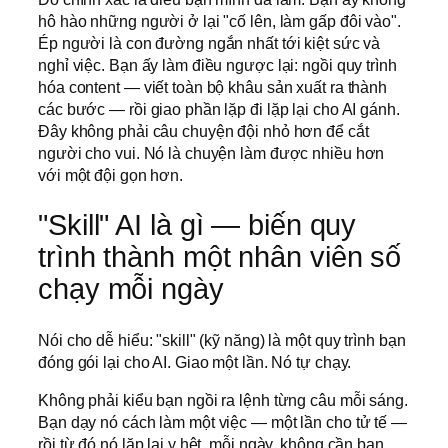
hô hào những người ở lại "cố lên, làm gấp đôi vào".
Ép người là con đường ngắn nhất tới kiệt sức và
nghỉ việc. Bạn ấy làm điều ngược lại: ngồi quy trình
hóa content — viết toàn bộ khâu sản xuất ra thành
các bước — rồi giao phần lặp đi lặp lại cho AI gánh.
Đây không phải câu chuyện đội nhỏ hơn để cắt
người cho vui. Nó là chuyện làm được nhiều hơn
với một đội gọn hơn.
"Skill" AI là gì — biến quy
trình thành một nhân viên số
chạy mỗi ngày
Nói cho dễ hiểu: "skill" (kỹ năng) là một quy trình bạn
đóng gói lại cho AI. Giao một lần. Nó tự chạy.
Không phải kiểu bạn ngồi ra lệnh từng câu mỗi sáng.
Bạn dạy nó cách làm một việc — một lần cho tử tế —
rồi từ đó nó lặp lại y hệt, mỗi ngày, không cần bạn