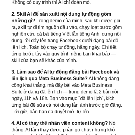
Không có quy trình thì AI chỉ đoán mò.
2. Skill AI để sản xuất nội dung tự động gồm
những gì?
Trong demo của mình, sau khi được gọi
ra, skill tự đi tìm nguồn đầu vào, chạy loạt bước gồm
nghiên cứu cả bài tiếng Việt lẫn tiếng Anh, dựng nội
dung, rồi đẩy lên trang Facebook dưới dạng bài đã
lên lịch. Toàn bộ chạy tự động, hằng ngày. Chi tiết
từng bước tùy vào quy trình riêng bạn khai báo —
skill của bạn sẽ khác của mình.
3. Làm sao để AI tự động đăng bài Facebook và
lên lịch qua Meta Business Suite?
AI không đăng
công khai thẳng, mà đẩy bài vào Meta Business
Suite ở dạng đã lên lịch — trong demo là 2 bài mỗi
ngày, 11h và 18h. Bạn vào mục "đã lên lịch", kích
từng bài để sửa cả nội dung lẫn ảnh trước giờ đăng.
Tới giờ, bản bạn đã duyệt mới tự lên.
4. AI có thay thế nhân viên content không?
Nói
thẳng: AI làm thay được phần gõ chữ, nhưng khó