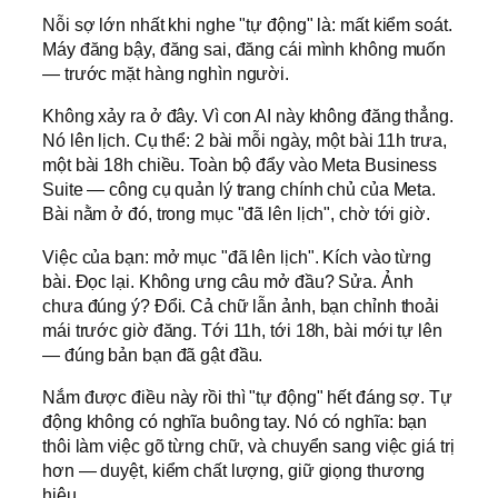
Nỗi sợ lớn nhất khi nghe "tự động" là: mất kiểm soát.
Máy đăng bậy, đăng sai, đăng cái mình không muốn
— trước mặt hàng nghìn người.
Không xảy ra ở đây. Vì con AI này không đăng thẳng.
Nó lên lịch. Cụ thể: 2 bài mỗi ngày, một bài 11h trưa,
một bài 18h chiều. Toàn bộ đẩy vào Meta Business
Suite — công cụ quản lý trang chính chủ của Meta.
Bài nằm ở đó, trong mục "đã lên lịch", chờ tới giờ.
Việc của bạn: mở mục "đã lên lịch". Kích vào từng
bài. Đọc lại. Không ưng câu mở đầu? Sửa. Ảnh
chưa đúng ý? Đổi. Cả chữ lẫn ảnh, bạn chỉnh thoải
mái trước giờ đăng. Tới 11h, tới 18h, bài mới tự lên
— đúng bản bạn đã gật đầu.
Nắm được điều này rồi thì "tự động" hết đáng sợ. Tự
động không có nghĩa buông tay. Nó có nghĩa: bạn
thôi làm việc gõ từng chữ, và chuyển sang việc giá trị
hơn — duyệt, kiểm chất lượng, giữ giọng thương
hiệu.