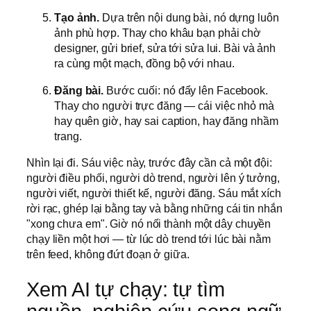
Tạo ảnh.
Dựa trên nội dung bài, nó dựng luôn
ảnh phù hợp. Thay cho khâu bạn phải chờ
designer, gửi brief, sửa tới sửa lui. Bài và ảnh
ra cùng một mạch, đồng bộ với nhau.
Đăng bài.
Bước cuối: nó đẩy lên Facebook.
Thay cho người trực đăng — cái việc nhỏ mà
hay quên giờ, hay sai caption, hay đăng nhầm
trang.
Nhìn lại đi. Sáu việc này, trước đây cần cả một đội:
người điều phối, người dò trend, người lên ý tưởng,
người viết, người thiết kế, người đăng. Sáu mắt xích
rời rạc, ghép lại bằng tay và bằng những cái tin nhắn
"xong chưa em". Giờ nó nối thành một dây chuyền
chạy liền một hơi — từ lúc dò trend tới lúc bài nằm
trên feed, không đứt đoạn ở giữa.
Xem AI tự chạy: tự tìm