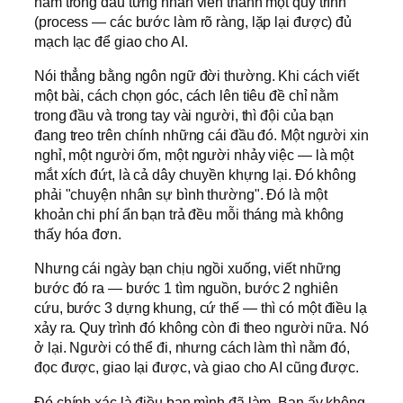
nằm trong đầu từng nhân viên thành một quy trình
(process — các bước làm rõ ràng, lặp lại được) đủ
mạch lạc để giao cho AI.
Nói thẳng bằng ngôn ngữ đời thường. Khi cách viết
một bài, cách chọn góc, cách lên tiêu đề chỉ nằm
trong đầu và trong tay vài người, thì đội của bạn
đang treo trên chính những cái đầu đó. Một người xin
nghỉ, một người ốm, một người nhảy việc — là một
mắt xích đứt, là cả dây chuyền khựng lại. Đó không
phải "chuyện nhân sự bình thường". Đó là một
khoản chi phí ẩn bạn trả đều mỗi tháng mà không
thấy hóa đơn.
Nhưng cái ngày bạn chịu ngồi xuống, viết những
bước đó ra — bước 1 tìm nguồn, bước 2 nghiên
cứu, bước 3 dựng khung, cứ thế — thì có một điều lạ
xảy ra. Quy trình đó không còn đi theo người nữa. Nó
ở lại. Người có thể đi, nhưng cách làm thì nằm đó,
đọc được, giao lại được, và giao cho AI cũng được.
Đó chính xác là điều bạn mình đã làm. Bạn ấy không