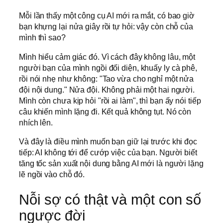
Mỗi lần thấy một công cụ AI mới ra mắt, có bao giờ
bạn khựng lại nửa giây rồi tự hỏi: vậy còn chỗ của
mình thì sao?
Mình hiểu cảm giác đó. Vì cách đây không lâu, một
người bạn của mình ngồi đối diện, khuấy ly cà phê,
rồi nói nhẹ như không: "Tao vừa cho nghỉ một nửa
đội nội dung." Nửa đội. Không phải một hai người.
Mình còn chưa kịp hỏi "rồi ai làm", thì bạn ấy nói tiếp
câu khiến mình lặng đi. Kết quả không tụt. Nó còn
nhích lên.
Và đây là điều mình muốn bạn giữ lại trước khi đọc
tiếp: AI không tới để cướp việc của bạn. Người biết
tăng tốc sản xuất nội dung bằng AI mới là người lặng
lẽ ngồi vào chỗ đó.
Nỗi sợ có thật và một con số
ngược đời