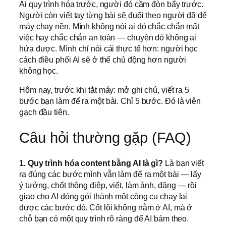
Ai quy trình hóa trước, người đó cầm đòn bẩy trước.
Người còn viết tay từng bài sẽ đuổi theo người đã để
máy chạy nền. Mình không nói ai đó chắc chắn mất
việc hay chắc chắn an toàn — chuyện đó không ai
hứa được. Mình chỉ nói cái thực tế hơn: người học
cách điều phối AI sẽ ở thế chủ động hơn người
không học.
Hôm nay, trước khi tắt máy: mở ghi chú, viết ra 5
bước bạn làm để ra một bài. Chỉ 5 bước. Đó là viên
gạch đầu tiên.
Câu hỏi thường gặp (FAQ)
1. Quy trình hóa content bằng AI là gì?
Là bạn viết
ra đúng các bước mình vẫn làm để ra một bài — lấy
ý tưởng, chốt thông điệp, viết, làm ảnh, đăng — rồi
giao cho AI đóng gói thành một công cụ chạy lại
được các bước đó. Cốt lõi không nằm ở AI, mà ở
chỗ bạn có một quy trình rõ ràng để AI bám theo.