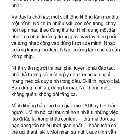
nhắc.
Và đây là chỗ hay: một skill tổng không làm mọi thứ
một mình. Nó chứa nhiều skill con bên trong, chạy
nối tiếp nhau theo đúng thứ tự. Hình dung một dàn
nhạc: có nhạc trưởng đứng giữa vẫy tay điều phối,
và từng nhạc công vào đúng lượt của mình. Nhạc
trưởng không thổi kèn. Nhạc trưởng làm cho cả dàn
khớp nhịp.
Nhân viên người thì bạn phải tuyển, phải đào tạo,
phải trả lương, và một ngày đẹp trời họ xin nghỉ —
mang theo cả quy trình trong đầu. Skill thì ngược lại.
Bạn dựng một lần, dùng lại mãi. Nó không mệt,
không quên, không đòi tăng ca.
Mình không bán cho bạn giấc mơ "AI thay hết loài
người". Mình nói cái thực tế hơn nhiều: những việc
lặp đi lặp lại trong khâu content — thứ mà đội của
bạn đang tốn nhiều thời gian nhất — hoàn toàn có
thể gói thành skill. Một nhân sự nghỉ, quy trình vẫn