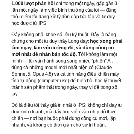
1.000 lượt phản hồi
chỉ trong một ngày, gấp gần 3
lần một ngày làm việc bình thường của tôi — đúng
thời điểm tôi đang xử lý dồn dập bài tập và tư duy
học được từ IPS.
Đây không phải khoe số liệu kỹ thuật. Đây là bằng
chứng cho một tư duy thầy Long dạy:
học xong phải
làm ngay, làm với cường độ, và dùng công cụ
mới nhất để nhân bản tốc độ
. Tôi không làm một
mình — tôi vận hành song song nhiều “phiên” AI,
dùng cả những model mới nhất hiện có (Claude
Sonnet 5, Opus 4.8) và cả tính năng điều khiển máy
tính tự động (computer-use) để biến bài học lý thuyết
thành sản phẩm thật trong ngày, thay vì để trong sổ
tay.
Đó là điều tôi thấy giá trị nhất ở IPS: không chỉ dạy tư
duy kinh doanh, mà đẩy học viên vào nhịp độ thực
chiến — nơi bạn buộc phải dùng công cụ mới, lặp
nhanh, và không có thời gian cho sự trì hoãn.