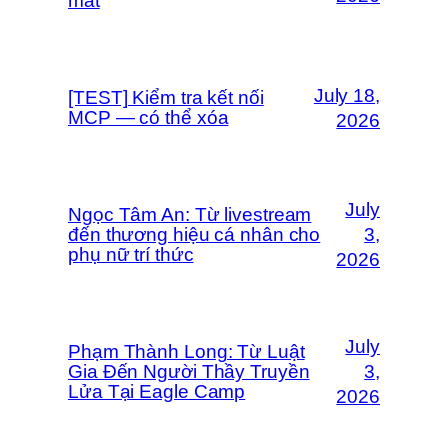
mất
July 18,
[TEST] Kiểm tra kết nối
MCP — có thể xóa
2026
July
Ngọc Tâm An: Từ livestream
đến thương hiệu cá nhân cho
3,
phụ nữ trí thức
2026
July
Phạm Thành Long: Từ Luật
Gia Đến Người Thầy Truyền
3,
Lửa Tại Eagle Camp
2026