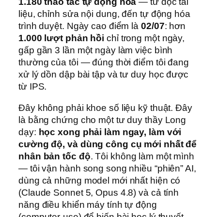
1.180 thao tác tự động hóa
— từ đọc tài
liệu, chỉnh sửa nội dung, đến tự động hóa
trình duyệt. Ngày cao điểm là
02/07
: hơn
1.000 lượt phản hồi
chỉ trong một ngày,
gấp gần 3 lần một ngày làm việc bình
thường của tôi — đúng thời điểm tôi đang
xử lý dồn dập bài tập và tư duy học được
từ IPS.
Đây không phải khoe số liệu kỹ thuật. Đây
là bằng chứng cho một tư duy thầy Long
dạy:
học xong phải làm ngay, làm với
cường độ, và dùng công cụ mới nhất để
nhân bản tốc độ
. Tôi không làm một mình
— tôi vận hành song song nhiều “phiên” AI,
dùng cả những model mới nhất hiện có
(Claude Sonnet 5, Opus 4.8) và cả tính
năng điều khiển máy tính tự động
(computer-use) để biến bài học lý thuyết