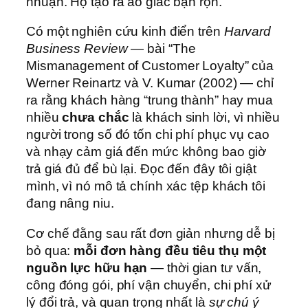
nhuận. Họ tạo ra ảo giác bận rộn.
Có một nghiên cứu kinh điển trên
Harvard
Business Review
— bài “The
Mismanagement of Customer Loyalty” của
Werner Reinartz và V. Kumar (2002) — chỉ
ra rằng khách hàng “trung thành” hay mua
nhiều
chưa chắc
là khách sinh lời, vì nhiều
người trong số đó tốn chi phí phục vụ cao
và nhạy cảm giá đến mức không bao giờ
trả giá đủ để bù lại. Đọc đến đây tôi giật
mình, vì nó mô tả chính xác tệp khách tôi
đang nâng niu.
Cơ chế đằng sau rất đơn giản nhưng dễ bị
bỏ qua:
mỗi đơn hàng đều tiêu thụ một
nguồn lực hữu hạn
— thời gian tư vấn,
công đóng gói, phí vận chuyển, chi phí xử
lý đổi trả, và quan trọng nhất là
sự chú ý