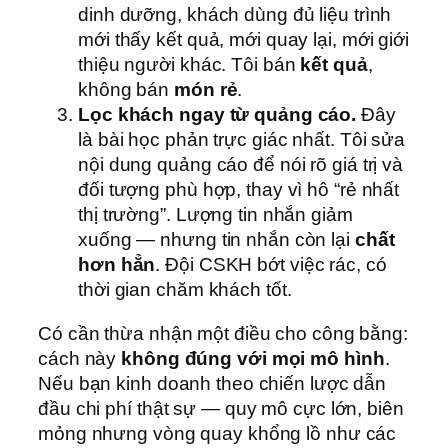
dinh dưỡng, khách dùng đủ liệu trình
mới thấy kết quả, mới quay lại, mới giới
thiệu người khác. Tôi bán
kết quả
,
không bán
món rẻ
.
Lọc khách ngay từ quảng cáo.
Đây
là bài học phản trực giác nhất. Tôi sửa
nội dung quảng cáo để nói rõ giá trị và
đối tượng phù hợp, thay vì hô “rẻ nhất
thị trường”. Lượng tin nhắn giảm
xuống — nhưng tin nhắn còn lại
chất
hơn hẳn
. Đội CSKH bớt việc rác, có
thời gian chăm khách tốt.
Có cần thừa nhận một điều cho công bằng:
cách này
không đúng với mọi mô hình
.
Nếu bạn kinh doanh theo chiến lược dẫn
đầu chi phí thật sự — quy mô cực lớn, biên
mỏng nhưng vòng quay khổng lồ như các