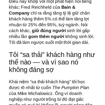
Điều này khớp với một phát hiện nổi tiếng
khác: Fred Reichheld của
Bain &
Company
chỉ ra rằng tăng tỷ lệ giữ chân
khách hàng thêm 5% có thể làm tăng lợi
nhuận từ 25% đến 95%, tuỳ ngành. Nói
cách khác,
giữ đúng người
sinh lời gấp
nhiều lần
gom thêm người
không sinh lời.
Tôi đã làm ngược suốt một thời gian dài.
Tôi “sa thải” khách hàng như
thế nào — và vì sao nó
không đáng sợ
Khái niệm “sa thải khách hàng” tôi học
được rõ nhất từ cuốn
The Pumpkin Plan
của Mike Michalowicz. Ông ví doanh
nghiệp như người trồng bí đỏ đạt giải: