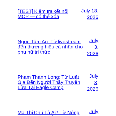
July 18,
[TEST] Kiểm tra kết nối
MCP — có thể xóa
2026
July
Ngọc Tâm An: Từ livestream
đến thương hiệu cá nhân cho
3,
phụ nữ trí thức
2026
July
Phạm Thành Long: Từ Luật
Gia Đến Người Thầy Truyền
3,
Lửa Tại Eagle Camp
2026
July
Ma Thị Chú Là Ai? Từ Nông