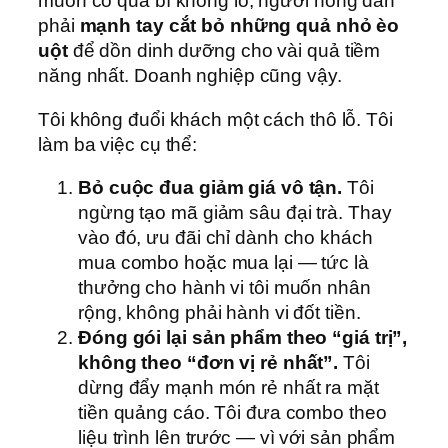
muốn có quả bí khổng lồ, người nông dân
phải
mạnh tay cắt bỏ những quả nhỏ èo
uột
để dồn dinh dưỡng cho vài quả tiềm
năng nhất. Doanh nghiệp cũng vậy.
Tôi không đuổi khách một cách thô lỗ. Tôi
làm ba việc cụ thể:
Bỏ cuộc đua giảm giá vô tận.
Tôi
ngừng tạo mã giảm sâu đại trà. Thay
vào đó, ưu đãi chỉ dành cho khách
mua combo hoặc mua lại — tức là
thưởng cho hành vi tôi muốn nhân
rộng, không phải hành vi đốt tiền.
Đóng gói lại sản phẩm theo “giá trị”,
không theo “đơn vị rẻ nhất”.
Tôi
dừng đẩy mạnh món rẻ nhất ra mặt
tiền quảng cáo. Tôi đưa combo theo
liệu trình lên trước — vì với sản phẩm