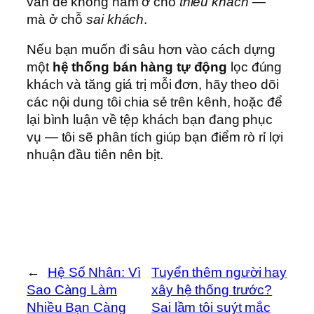
vấn đề không nằm ở chỗ
thiếu khách
—
mà ở chỗ
sai khách
.
Nếu bạn muốn đi sâu hơn vào cách dựng
một
hệ thống bán hàng tự động
lọc đúng
khách và tăng giá trị mỗi đơn, hãy theo dõi
các nội dung tôi chia sẻ trên kênh, hoặc để
lại bình luận về tệp khách bạn đang phục
vụ — tôi sẽ phân tích giúp bạn điểm rò rỉ lợi
nhuận đầu tiên nên bịt.
←
Hệ Số Nhân: Vì
Tuyển thêm người hay
Sao Càng Làm
xây hệ thống trước?
Nhiều Bạn Càng
Sai lầm tôi suýt mắc